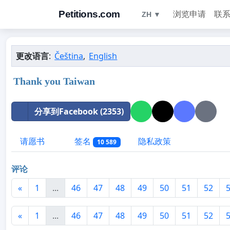
Petitions.com
浏览申请
联
ZH ▼
更改语言
:
Čeština
,
English
Thank you Taiwan
分享到Facebook (2353)
请愿书
签名
隐私政策
10 589
评论
«
1
...
46
47
48
49
50
51
52
«
1
...
46
47
48
49
50
51
52