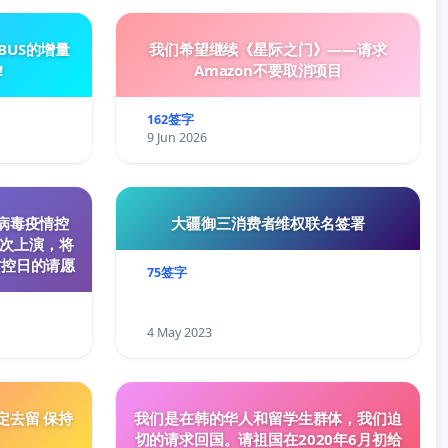
EBUS的增量
我们希望继续《星际之门》——请求
!
Amazon不要取消项目
162签字
9 Jun 2026
状病毒疫情控
大疆御三消费者维权联名签署
次上演，将
防控日的请愿
75签字
4 May 2023
定去留 保持
我们是在韩的华人和留学生群体，我们迫
切的请求回国。请祖国在2020年6月初给