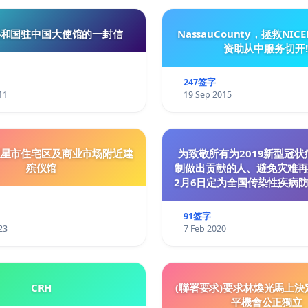
共和国驻中国大使馆的一封信
NassauCounty，拯救NIC
资助从中服务切开!
247签字
11
19 Sep 2015
卫星市住宅区及商业市场附近建
为致敬所有为2019新型冠
殡仪馆
制做出贡献的人、避免灾难再
2月6日定为全国传染性疾病
91签字
23
7 Feb 2020
CRH
(聯署要求)要求林煥光馬上決
平機會公正獨立