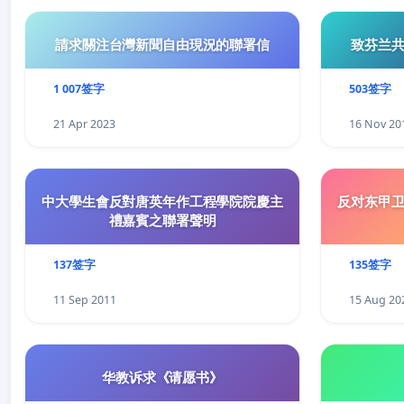
請求關注台灣新聞自由現況的聯署信
致芬兰
1 007签字
503签字
21 Apr 2023
16 Nov 20
中大學生會反對唐英年作工程學院院慶主
反对东甲
禮嘉賓之聯署聲明
137签字
135签字
11 Sep 2011
15 Aug 20
华教诉求《请愿书》