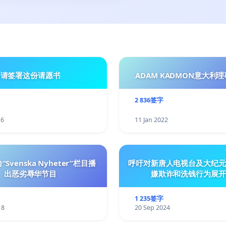
请签署这份请愿书
ADAM KADMON意大利理
2 836签字
16
11 Jan 2022
Svenska Nyheter”栏目播
呼吁对新唐人电视台及大纪元
出恶劣辱华节目
嫌欺诈和洗钱行为展开
1 235签字
18
20 Sep 2024