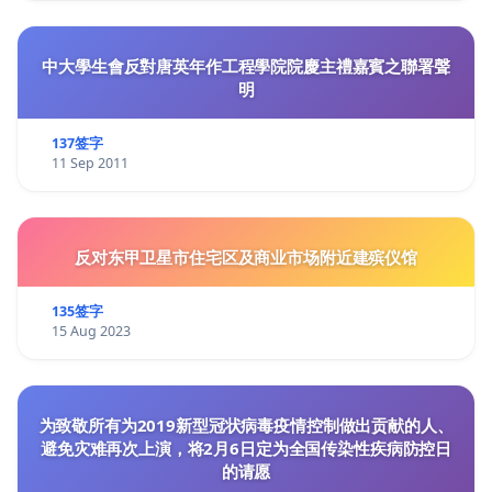
中大學生會反對唐英年作工程學院院慶主禮嘉賓之聯署聲
明
137签字
11 Sep 2011
反对东甲卫星市住宅区及商业市场附近建殡仪馆
135签字
15 Aug 2023
为致敬所有为2019新型冠状病毒疫情控制做出贡献的人、
避免灾难再次上演，将2月6日定为全国传染性疾病防控日
的请愿