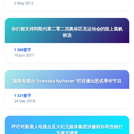
2 May 2012
你们都支持阿斯内莱二零二四奥林匹克运动会的陸上風帆
候选
1 388签字
19 Jun 2017
瑞典电视台“Svenska Nyheter”栏目播出恶劣辱华节目
1 321签字
24 Sep 2018
呼吁对新唐人电视台及大纪元媒体集团涉嫌欺诈和洗钱行
为展开调查