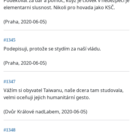
Poděkovat za dar a pomoc, kdyz je clovek v nebezpečí je
elementarni slusnost. Nikoli pro hovada jako KSČ.
(Praha, 2020-06-05)
#1345
Podepisuji, protože se stydím za naší vládu.
(Praha, 2020-06-05)
#1347
Vážím si obyvatel Taiwanu, naše dcera tam studovala,
velmi oceňuji jejich humanitární gesto.
(Dvůr Králové nadLabem, 2020-06-05)
#1348