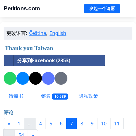
Petitions.com
发起一个请愿
更改语言
:
Čeština
,
English
Thank you Taiwan
分享到Facebook (2353)
请愿书
签名
隐私政策
10 589
评论
«
1
...
4
5
6
7
8
9
10
11
...
54
»