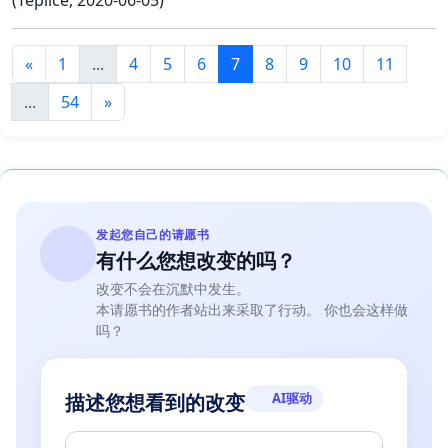
«
1
...
4
5
6
7
8
9
10
11
...
54
»
发起您自己的请愿书
有什么您想改变的吗？
改变不会在沉默中发生。
本请愿书的作者站出来采取了行动。 你也会这样做
吗？
AI驱动
描述您想看到的改变